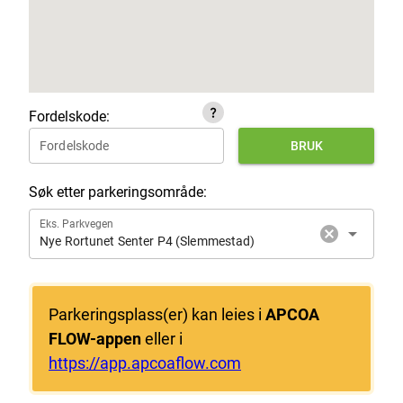
question_mark
Fordelskode:
Fordelskode
BRUK
Søk etter parkeringsområde:
Eks. Parkvegen
cancel
arrow_drop_down
Nye Rortunet Senter P4 (Slemmestad)
Parkeringsplass(er) kan leies i
APCOA
FLOW-appen
eller i
https://app.apcoaflow.com