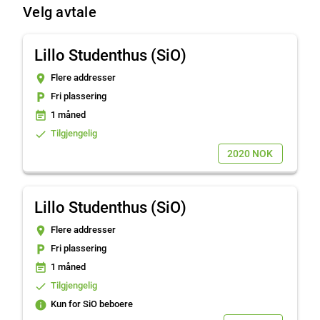
Velg avtale
Lillo Studenthus (SiO)
place
Flere addresser
local_parking
Fri plassering
event_note
1 måned
done
Tilgjengelig
2020 NOK
Lillo Studenthus (SiO)
place
Flere addresser
local_parking
Fri plassering
event_note
1 måned
done
Tilgjengelig
info
Kun for SiO beboere