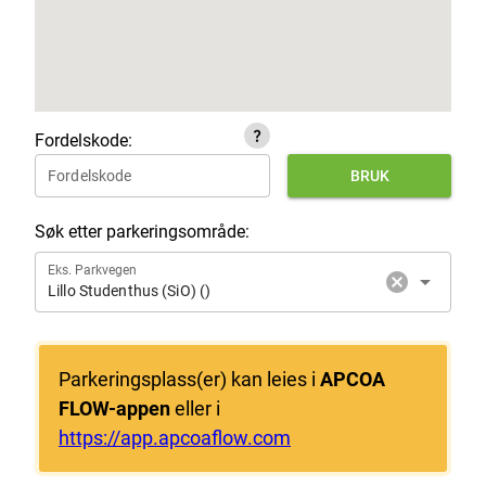
question_mark
Fordelskode:
Fordelskode
BRUK
Søk etter parkeringsområde:
4
Eks. Parkvegen
cancel
arrow_drop_down
Lillo Studenthus (SiO) ()
2
Parkeringsplass(er) kan leies i
APCOA
FLOW-appen
eller i
https://app.apcoaflow.com
2
2