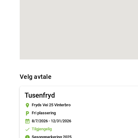
Velg avtale
Tusenfryd
place
Fryds Vei 25 Vinterbro
local_parking
Fri plassering
event_note
8/7/2026 - 12/31/2026
done
Tilgjengelig
info
Sesongparkering 2025