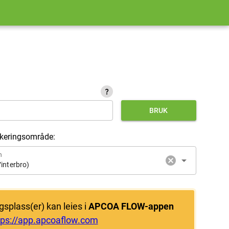
question_mark
BRUK
rkeringsområde:
n
cancel
arrow_drop_down
interbro)
gsplass(er) kan leies i
APCOA FLOW-appen
tps://app.apcoaflow.com