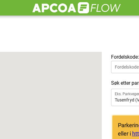
Fordelskode:
Fordelskode
Søk etter pa
Eks. Parkvege
Tusenfryd (V
Parkerin
eller i
ht