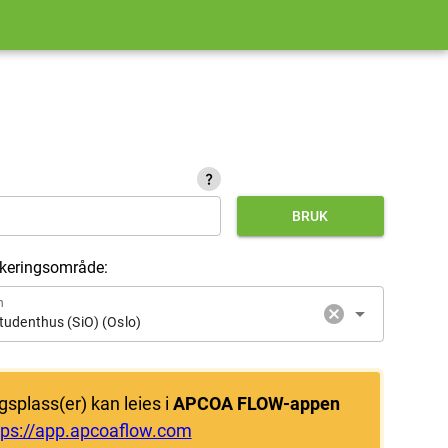
2
question_mark
BRUK
rkeringsområde:
n
cancel
arrow_drop_down
tudenthus (SiO) (Oslo)
gsplass(er) kan leies i
APCOA FLOW-appen
2
tps://app.apcoaflow.com