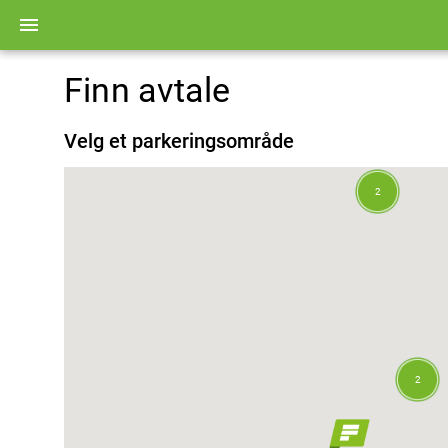
menu
Finn avtale
Velg et parkeringsområde
2
2