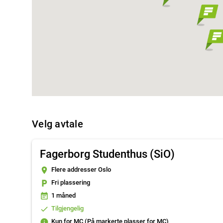
Velg avtale
Fagerborg Studenthus (SiO)
2
place
Flere addresser Oslo
local_parking
Fri plassering
2
event_note
1 måned
2
done
Tilgjengelig
info
Kun for MC (På markerte plasser for MC)