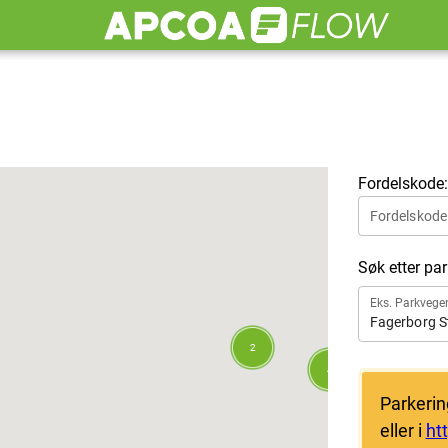
2
2
Fordelskode:
Fordelskode
Søk etter pa
Eks. Parkvege
Fagerborg S
2
4
Parkerin
eller i
ht