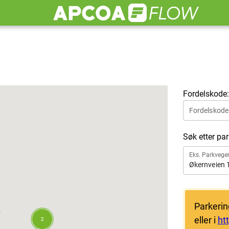
Fordelskode:
Fordelskode
Søk etter pa
Eks. Parkvege
Økernveien 
Parkerin
eller i
ht
2