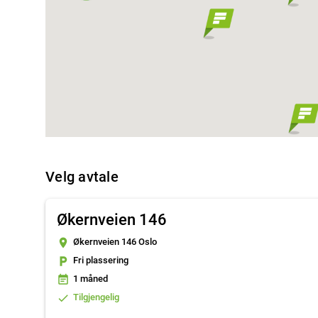
Velg avtale
2
Økernveien 146
place
Økernveien 146 Oslo
local_parking
Fri plassering
event_note
1 måned
done
Tilgjengelig