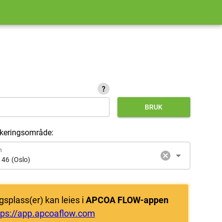
question_mark
BRUK
rkeringsområde:
n
cancel
arrow_drop_down
146 (Oslo)
gsplass(er) kan leies i
APCOA FLOW-appen
tps://app.apcoaflow.com